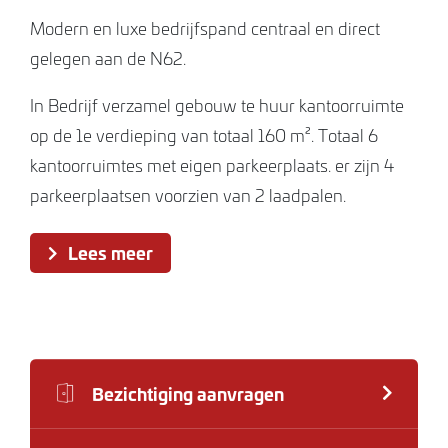
Modern en luxe bedrijfspand centraal en direct
gelegen aan de N62.
In Bedrijf verzamel gebouw te huur kantoorruimte
op de 1e verdieping van totaal 160 m². Totaal 6
kantoorruimtes met eigen parkeerplaats. er zijn 4
parkeerplaatsen voorzien van 2 laadpalen.
Gezamenlijk gebruik van sanitair, pantry,
Lees meer
vergaderruimte en opslagruimte.
Deze kantoorruimte is op een absolute zichtlocatie
gelegen met ideale uitvalsbasis voor logistiek naar
Belgisch achterland, Westerscheldetunnel,
Bezichtiging aanvragen
Sluis/Hulst en omgeving nieuwe Zeesluis(havens
Terneuzen).