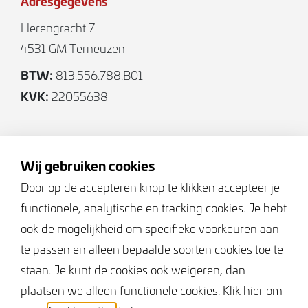
Adresgegevens
Servicekosten/energie: Op basis van nacalculatie
Herengracht 7
op basis van m2 vloeroppervlakte.
4531 GM Terneuzen
BTW:
Waarborgsom: Verhuurder hanteert een
813.556.788.B01
waarborgsom van 3 maanden huur.
KVK:
22055638
Heeft u interesse maakt u een afspraak voor een
Volg ons
uitgebreide rondleiding.
Wij gebruiken cookies
Door op de accepteren knop te klikken accepteer je
functionele, analytische en tracking cookies. Je hebt
Keurmerken
ook de mogelijkheid om specifieke voorkeuren aan
te passen en alleen bepaalde soorten cookies toe te
staan. Je kunt de cookies ook weigeren, dan
plaatsen we alleen functionele cookies. Klik hier om