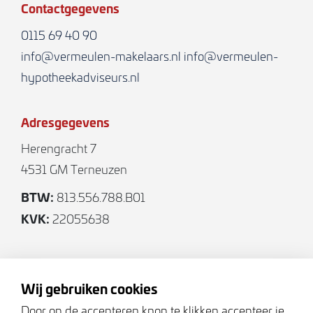
Contactgegevens
0115 69 40 90
info@vermeulen-makelaars.nl
info@vermeulen-
hypotheekadviseurs.nl
Adresgegevens
Herengracht 7
4531 GM Terneuzen
BTW:
813.556.788.B01
KVK:
22055638
Volg ons
Wij gebruiken cookies
Door op de accepteren knop te klikken accepteer je