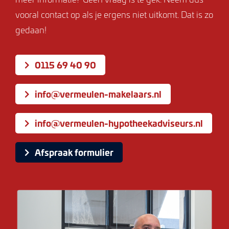
vooral contact op als je ergens niet uitkomt. Dat is zo
gedaan!
0115 69 40 90
info@vermeulen-makelaars.nl
info@vermeulen-hypotheekadviseurs.nl
Afspraak formulier