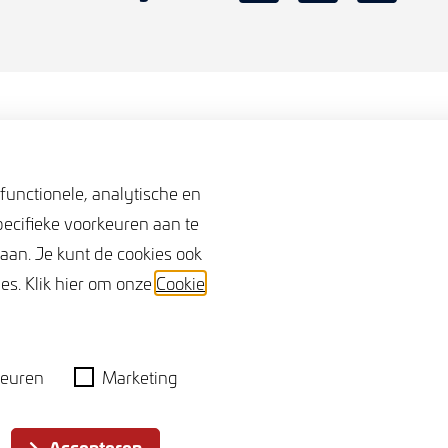
ijk te
egane grond.
functionele, analytische en
eren).
gevens
Volg ons
pecifieke voorkeuren aan te
n te vragen.
taan. Je kunt de cookies ook
cht 7
rden voorzien
es. Klik hier om onze
Cookie
 Terneuzen
st.
3.556.788.B01
raagt u naar
055638
euren
Marketing
klocatie?
Accepteren