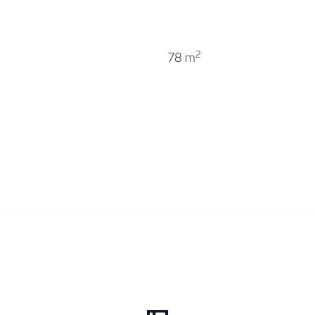
extra
2
78 m
n zijn aan
 zelf wanneer
igen werkplek.
ntrale balie
lding op de
imte.
oorzien van
spreekkamer