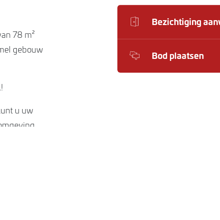
Bezichtiging aa
van 78 m²
amel gebouw
Bod plaatsen
!
kunt u uw
 omgeving,
werken in deze
n op
geving van
k,
ol horeca