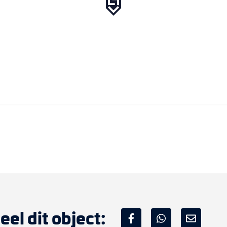
 te delen in
ratuur en
zellige oud
ningen;
eel dit object: