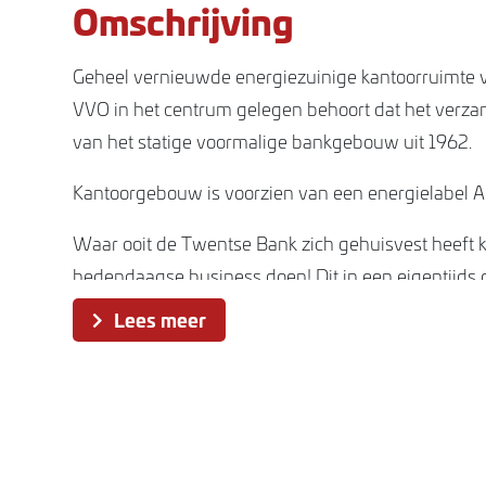
Omschrijving
Geheel vernieuwde energiezuinige kantoorruimte 
VVO in het centrum gelegen behoort dat het verz
van het statige voormalige bankgebouw uit 1962.
Kantoorgebouw is voorzien van een energielabel A.
Waar ooit de Twentse Bank zich gehuisvest heeft 
hedendaagse business doen! Dit in een eigentijds
waar u hedendaags werkcomfort heeft.
Lees meer
Dit in combinatie met veel daglicht, is het prettig 
stad. Het kantoorgebouw is in het centrum gelege
loopafstand van hoofd winkelstraat en directe om
toonaangevende kantoren/banken zoals; Raboban
advocatenkantoor en ander dienstverleners. Sfeerv