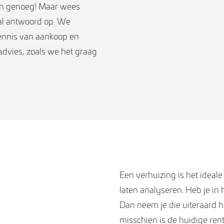
gen genoeg! Maar wees
al antwoord op. We
ennis van aankoop en
ladvies, zoals we het graag
Een verhuizing is het idea
laten analyseren. Heb je in
Dan neem je die uiteraard he
misschien is de huidige rente