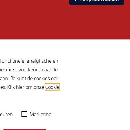
functionele, analytische en
gevens
Volg ons
pecifieke voorkeuren aan te
taan. Je kunt de cookies ook
cht 7
es. Klik hier om onze
Cookie
 Terneuzen
3.556.788.B01
055638
euren
Marketing