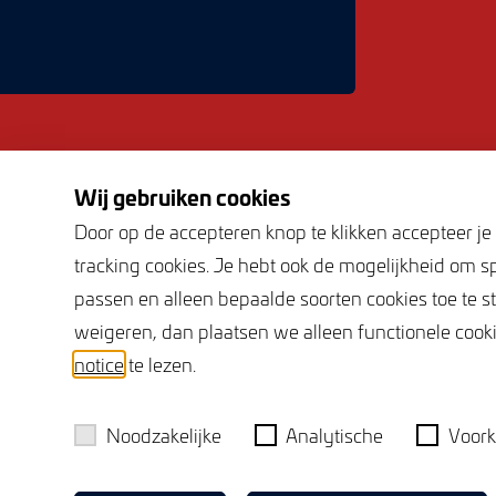
Wij gebruiken cookies
Door op de accepteren knop te klikken accepteer je 
Contactgegevens
Adresge
tracking cookies. Je hebt ook de mogelijkheid om s
passen en alleen bepaalde soorten cookies toe te s
0115 69 40 90
Herengra
weigeren, dan plaatsen we alleen functionele cooki
info@vermeulen-makelaars.nl
4531 GM
notice
te lezen.
info@vermeulen-
BTW:
81
hypotheekadviseurs.nl
KVK:
22
Noodzakelijke
Analytische
Voork