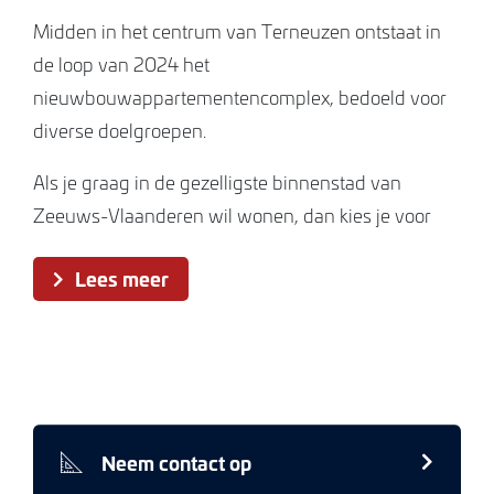
Midden in het centrum van Terneuzen ontstaat in
de loop van 2024 het
nieuwbouwappartementencomplex, bedoeld voor
diverse doelgroepen.
Als je graag in de gezelligste binnenstad van
Zeeuws-Vlaanderen wil wonen, dan kies je voor
gemak en duurzaamheid met alle denkbare
Lees meer
voorzieningen op loopafstand, is deze prima
woonplek echt iets voor jou.
Het betreft moderne architectuur, opvallend door
strakke lijnen en grote raampartijen. De
appartementen hebben een mooie lichtinval en
Neem contact op
uitzicht op de omliggende stadswijk. Er is keuze uit