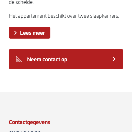
de schelde.
Het appartement beschikt over twee slaapkamers,
een heerlijk ruim balkon aan de zeezijde en deze is
Lees meer
ook toegankelijk vanuit uw grote slaapkamer. Dat
betekent ultiem ontwaken of in de avond met een
goed glas wijn genieten van de golfslag en het
Neem contact op
geluid van het water.
Dit appartement biedt daarnaast nog volop
mogelijkheden om te spelen met de ruimte.
Desgewenst kunt u bijvoorbeeld de woonkamer
vergroten of plaatst u een schuifpui tussen woon-
en slaapkamer.
Contactgegevens