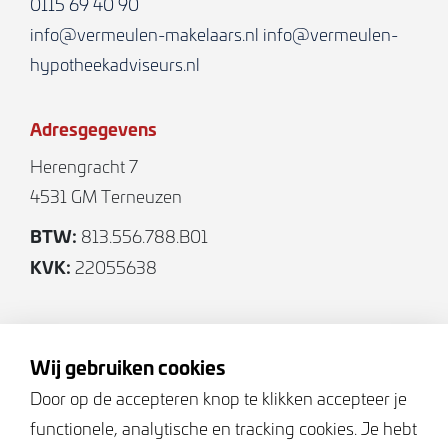
0115 69 40 90
en slaapkamer.
info@vermeulen-makelaars.nl
info@vermeulen-
hypotheekadviseurs.nl
Adresgegevens
Herengracht 7
4531 GM Terneuzen
BTW:
813.556.788.B01
KVK:
22055638
Volg ons
Wij gebruiken cookies
Door op de accepteren knop te klikken accepteer je
functionele, analytische en tracking cookies. Je hebt
Keurmerken