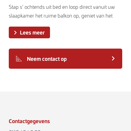
Stap s’ ochtends uit bed en loop direct vanuit uw
slaapkamer het ruime balkon op, geniet van het
uitzicht en snuif de zilte zeelucht nog eens goed op.
Lees meer
De hoger gelegen appartementen hebben een
schitterend uitzicht over Terneuzen. De lager
gelegen appartementen aan landzijde hebben een
Neem contact op
fraai uitzicht op het prachtige aan te leggen park.
De appartementen hebben een eigen ‘achterdeur’
met directe toegang tot de keuken en de
mogelijkheid voor een bijkeuken.
Ook bij dit type appartement heeft u de
mogelijkheid om de woonkamer te vergroten of
Contactgegevens
voor het plaatsen van een schuifpui tussen woon-