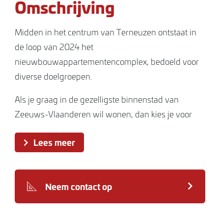
Omschrijving
Midden in het centrum van Terneuzen ontstaat in
de loop van 2024 het
nieuwbouwappartementencomplex, bedoeld voor
diverse doelgroepen.
Als je graag in de gezelligste binnenstad van
Zeeuws-Vlaanderen wil wonen, dan kies je voor
gemak en duurzaamheid met alle denkbare
Lees meer
voorzieningen op loopafstand, is deze prima
woonplek echt iets voor jou.
Het betreft moderne architectuur, opvallend door
Neem contact op
strakke lijnen en grote raampartijen. De
appartementen hebben een mooie lichtinval en