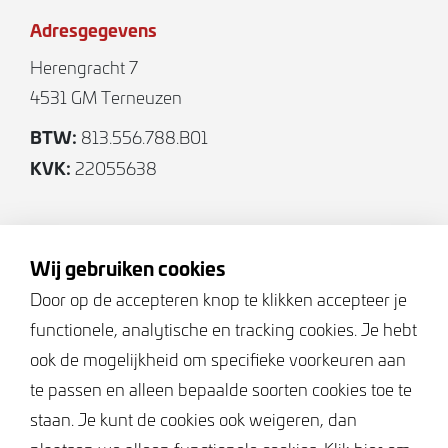
persoonlijke wensen af te werken. Zo creëer je je
Adresgegevens
eigen woonplek.
Herengracht 7
In samenspraak met de leveranciers Raab Karcher
4531 GM Terneuzen
uit Middelburg en Tolhoek keukens uit Goes kan
BTW:
813.556.788.B01
een eersteklas ontwerp uitgewerkt worden. Je
KVK:
22055638
wordt hierin volledig ontzorgd zodat er, in simpele
stappen, een sfeervolle afwerking ontstaat. De
Volg ons
uitvoering verloopt van begin tot eind efficiënt,
stressvrij en persoonlijk. Het is een transparant
Wij gebruiken cookies
proces waarbij de kosten en diensten vooraf
Door op de accepteren knop te klikken accepteer je
duidelijk in kaart gebracht worden. Hiermee
functionele, analytische en tracking cookies. Je hebt
Keurmerken
worden verrassingen voorkomen en wordt voldaan
ook de mogelijkheid om specifieke voorkeuren aan
aan jouw persoonlijke woonwensen.
te passen en alleen bepaalde soorten cookies toe te
staan. Je kunt de cookies ook weigeren, dan
Bent u op zoek naar “Duurzaam wonen in het hartje