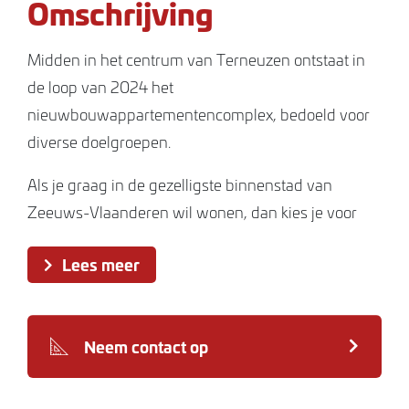
Omschrijving
Midden in het centrum van Terneuzen ontstaat in
de loop van 2024 het
nieuwbouwappartementencomplex, bedoeld voor
diverse doelgroepen.
Als je graag in de gezelligste binnenstad van
Zeeuws-Vlaanderen wil wonen, dan kies je voor
gemak en duurzaamheid met alle denkbare
Lees meer
voorzieningen op loopafstand, is deze prima
woonplek echt iets voor jou.
Het betreft moderne architectuur, opvallend door
Neem contact op
strakke lijnen en grote raampartijen. De
appartementen hebben een mooie lichtinval en