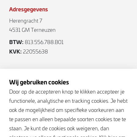
persoonlijke wensen af te werken. Zo creëer je je
Adresgegevens
eigen woonplek.
Herengracht 7
In samenspraak met de leveranciers Raab Karcher
4531 GM Terneuzen
uit Middelburg en Tolhoek keukens uit Goes kan
BTW:
813.556.788.B01
een eersteklas ontwerp uitgewerkt worden. Je
KVK:
22055638
wordt hierin volledig ontzorgd zodat er, in simpele
stappen, een sfeervolle afwerking ontstaat. De
Volg ons
uitvoering verloopt van begin tot eind efficiënt,
stressvrij en persoonlijk. Het is een transparant
Wij gebruiken cookies
proces waarbij de kosten en diensten vooraf
Door op de accepteren knop te klikken accepteer je
duidelijk in kaart gebracht worden. Hiermee
functionele, analytische en tracking cookies. Je hebt
Keurmerken
worden verrassingen voorkomen en wordt voldaan
ook de mogelijkheid om specifieke voorkeuren aan
aan jouw persoonlijke woonwensen.
te passen en alleen bepaalde soorten cookies toe te
staan. Je kunt de cookies ook weigeren, dan
Bent u op zoek naar “Duurzaam wonen in het hartje