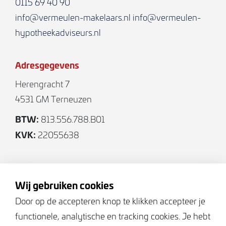
0115 69 40 90
openslaande tuindeur naar uw buitenruimte. Vanuit
info@vermeulen-makelaars.nl
info@vermeulen-
uw zitruimte kijkt u mooi door middel van het
hypotheekadviseurs.nl
dubbele raam
op uw buitenruimte en omgeving.
Adresgegevens
Ruime keuken waar u beslist een mooie eettafel
Herengracht 7
kunt plaatsen welke direct grenst aan uw
4531 GM Terneuzen
keukeninrichting. De keuken is voorzien van een L-
BTW:
813.556.788.B01
opstelling en uitgebreide (Siemens) apparatuur;
KVK:
22055638
*Oven
*Inductie kookplaat
*Koelkast
Volg ons
*Vaatwasser
Wij gebruiken cookies
*Afzuigkap
Door op de accepteren knop te klikken accepteer je
Diverse opties van opstelling en inrichting zijn
functionele, analytische en tracking cookies. Je hebt
Keurmerken