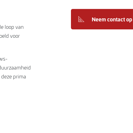
Neem contact op
de loop van
eld voor
uws-
 duurzaamheid
s deze prima
rakke lijnen
 een mooie
 is keuze uit
ppervlakte