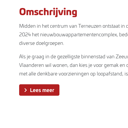
Omschrijving
Midden in het centrum van Terneuzen ontstaat in 
2024 het nieuwbouwappartementencomplex, bedo
diverse doelgroepen.
Als je graag in de gezelligste binnenstad van Zee
Vlaanderen wil wonen, dan kies je voor gemak en
met alle denkbare voorzieningen op loopafstand, i
woonplek echt iets voor jou.
Lees meer
Het betreft moderne architectuur, opvallend door st
en grote raampartijen. De appartementen hebben
lichtinval en uitzicht op de omliggende stadswijk. Er
dertig enkellaagse appartementen met een woono