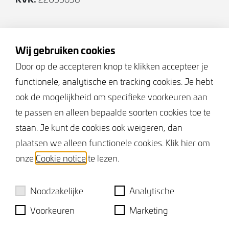
van een carport tot de optionele mogelijkheden.
Voor meer informatie over dit project kunt u
Volg ons
telefonisch contact opnemen met de makelaar
Wij gebruiken cookies
0115-694090 of stuur een mail naar
Door op de accepteren knop te klikken accepteer je
projecten@vermeulen-makelaars.nl
functionele, analytische en tracking cookies. Je hebt
Keurmerken
ook de mogelijkheid om specifieke voorkeuren aan
te passen en alleen bepaalde soorten cookies toe te
staan. Je kunt de cookies ook weigeren, dan
plaatsen we alleen functionele cookies. Klik hier om
onze
Cookie notice
te lezen.
Noodzakelijke
Analytische
Voorkeuren
Marketing