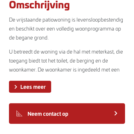
Omschrijving
De vrijstaande patiowoning is levensloopbestendig
en beschikt over een volledig woonprogramma op
de begane grond.
U betreedt de woning via de hal met meterkast, die
toegang biedt tot het toilet, de berging en de
woonkamer. De woonkamer is ingedeeld met een
comfortabel zitgedeelte aan de voorzijde en een
Lees meer
eetgedeelte dat naadloos aansluit op de
woonkeuken. Vanuit de woonkeuken zijn beide
slaapkamers bereikbaar. De badkamer is en suite
Neem contact op
gesitueerd tussen de slaapkamers. De achtertuin is
direct toegankelijk via de keuken.