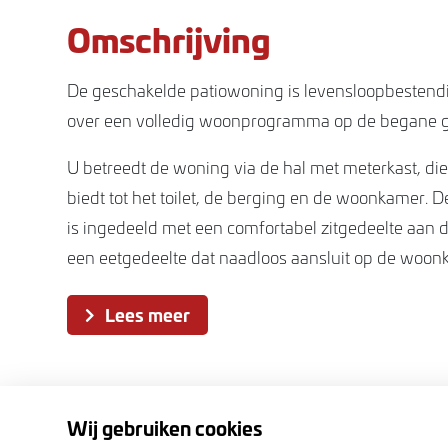
Omschrijving
De geschakelde patiowoning is levensloopbestendi
over een volledig woonprogramma op de begane g
U betreedt de woning via de hal met meterkast, di
biedt tot het toilet, de berging en de woonkamer.
is ingedeeld met een comfortabel zitgedeelte aan d
een eetgedeelte dat naadloos aansluit op de woon
de woonkeuken zijn beide slaapkamers bereikbaar
Lees meer
is en suite gesitueerd tussen de slaapkamers. De ac
direct toegankelijk via de keuken.
De patiowoning wordt standaard uitgevoerd met
vloerverwarming in de gehele woning, een
Wij gebruiken cookies