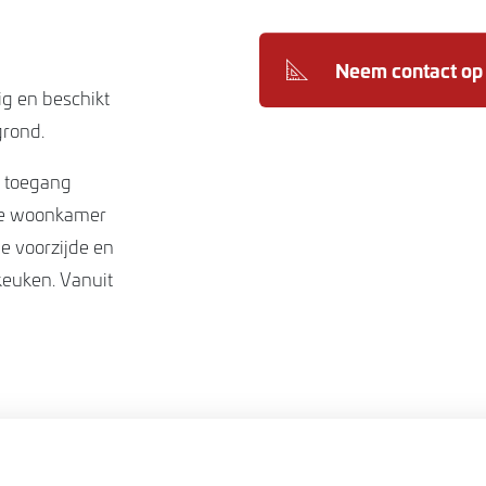
Neem contact op
g en beschikt
rond.
e toegang
 De woonkamer
e voorzijde en
keuken. Vanuit
. De badkamer
htertuin is