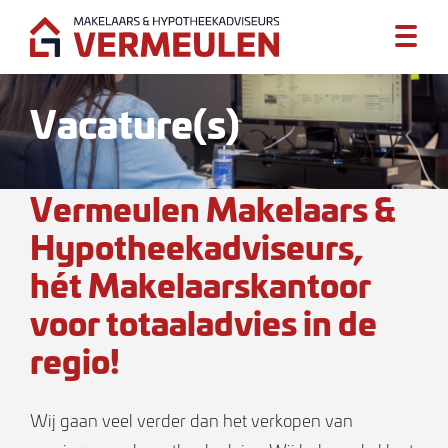
Vacature(s)
Vermeulen Makelaars &
Hypotheekadviseurs,
hét Makelaarskantoor
voor totaaladvies in de
regio!
Wij gaan veel verder dan het verkopen van