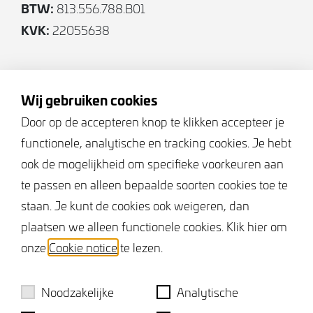
BTW:
813.556.788.B01
voor veel opbergmogelijkheden.
KVK:
22055638
Ligging
Rustige groene wijk met waterpartij, in de
Volg ons
omgeving bevinden zich op loopafstand diverse
Wij gebruiken cookies
sportmogelijkheden zoals; tennis, paddel, golf,
Door op de accepteren knop te klikken accepteer je
voetbal, zwembad, paardensport en wandelbos.
functionele, analytische en tracking cookies. Je hebt
Keurmerken
Het stadscentrum van Axel is per fiets goed
ook de mogelijkheid om specifieke voorkeuren aan
bereikbaar. Uitvalswegen richting Gent, Antwerpen
te passen en alleen bepaalde soorten cookies toe te
of Middelburg zijn op slechts 5 minuten met de
staan. Je kunt de cookies ook weigeren, dan
auto bereikbaar.
plaatsen we alleen functionele cookies. Klik hier om
onze
Cookie notice
te lezen.
Bijzonderheden:
– Schilderwerk 2026 uitgevoerd
– deels kunststof (verdieping) en hardhouten
Noodzakelijke
Analytische
kozijnen (Begane grond)