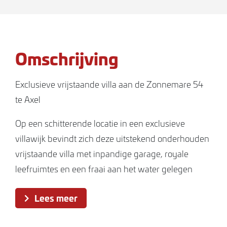
Omschrijving
Exclusieve vrijstaande villa aan de Zonnemare 54
te Axel
Op een schitterende locatie in een exclusieve
villawijk bevindt zich deze uitstekend onderhouden
vrijstaande villa met inpandige garage, royale
leefruimtes en een fraai aan het water gelegen
achtertuin. De woning combineert comfort, luxe en
Lees meer
duurzaamheid met een rustige en groene
woonomgeving.