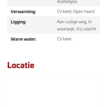
dubbelglas
voor de wasapparatuur en extra bergruimte. De
bijkeuken geeft toegang tot de tuin en de eerste
Verwarming:
CV ketel, Open haard
verdieping.
Ligging:
Aan rustige weg, In
1e Verdieping
woonwijk, Vrij uitzicht
De eerste verdieping is ingedeeld met een overloop
Warm water:
CV ketel
met bergruimte en twee royale slaapkamers met
grote dakramen.
*Slaapkamer; met vinyl vloer, keukenblok en
Locatie
badkamer uitgerust met wastafel, douche en toilet.
*Slaapkamer; met vinyl vloer, keukenblok en
badkamer uitgerust met wastafel, ligbad en toilet.
Garage
In de ruime garage mét verdieping kan de auto