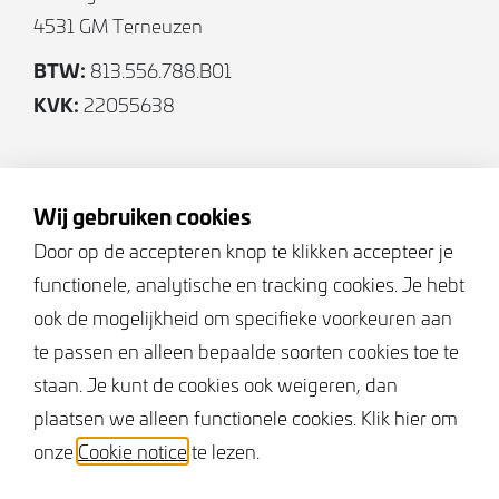
4531 GM Terneuzen
Interesse? Neem dan contact op voor meer
informatie of een vrijblijvende
BTW:
813.556.788.B01
bezichtigingsafspraak.
KVK:
22055638
Volg ons
Wij gebruiken cookies
Door op de accepteren knop te klikken accepteer je
functionele, analytische en tracking cookies. Je hebt
Keurmerken
ook de mogelijkheid om specifieke voorkeuren aan
te passen en alleen bepaalde soorten cookies toe te
staan. Je kunt de cookies ook weigeren, dan
plaatsen we alleen functionele cookies. Klik hier om
onze
Cookie notice
te lezen.