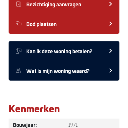
Bezichtiging aanvragen
kom je in de ruime hal voorzien van mooie
parketvloer. In de hal bevinden zich de meterkast,
het toilet met fontein en voldoende ruimte voor de
Bod plaatsen
garderobe. Tevens zijn vanuit de hal de slaapkamer
en de badkamer te bereiken. De badkamer is
uitgerust met een dubbele wastafel en ruime
Kan ik deze woning betalen?
inloopdouche. De slaapkamer is voorzien van een
pvc-vloer.
Wat is mijn woning waard?
De woonkamer met half open keuken is een
prachtige leefruimte met grote raampartijen. De
houtkachel is niet alleen aangenaam voor de
koudere maanden, maar geeft ook extra sfeer en
Kenmerken
karakter aan deze ruimte. Dit geldt tevens voor de
parketvloer die doorgelegd is naar het ensuite-
Bouwjaar:
1971