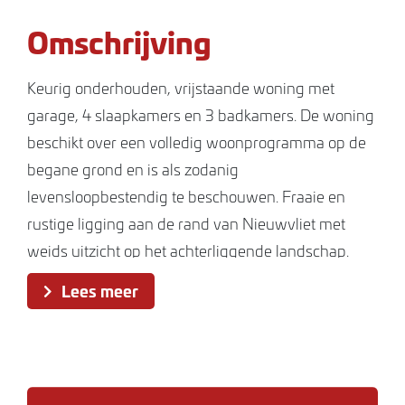
Omschrijving
Keurig onderhouden, vrijstaande woning met
garage, 4 slaapkamers en 3 badkamers. De woning
beschikt over een volledig woonprogramma op de
begane grond en is als zodanig
levensloopbestendig te beschouwen. Fraaie en
rustige ligging aan de rand van Nieuwvliet met
weids uitzicht op het achterliggende landschap.
OOK MOGELIJK VOOR 2e BEWONING!!
Lees meer
Indeling
Begane grond
Entree via een afgesloten voorportaal. Vervolgens