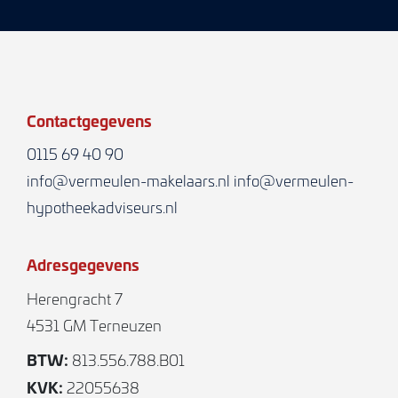
– nieuwe badkamer
– nieuw toilet
– nieuwe betegeling in hal
– nieuw Frans balkon slaapkamer voorzijde
Contactgegevens
– nieuwe elektrische garagedeur
– nieuwe vloeren woonkamer, slaapkamers en
0115 69 40 90
overloop.
info@vermeulen-makelaars.nl
info@vermeulen-
hypotheekadviseurs.nl
*Exterieur*
– nieuwe zinken dakgoten en regenpijpen
Adresgegevens
– nieuwe dakgootbetimmering en boeiboorden
Herengracht 7
– nieuwe mortel nokvorsten
4531 GM Terneuzen
– nieuwe dakramen bergzolder
– nieuwe bitumendakbedekking plat dak
BTW:
813.556.788.B01
badkamer/slaapkamer
KVK:
22055638