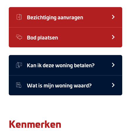
*BEGANE GROND*
Bezichtiging aanvragen
Bij de verbouwing is zoveel mogelijk gebruikt
gemaakt van natuurlijke materialen. Zo is in de hal
Bod plaatsen
en het toilet gekozen voor een klassieke tijdloze
dambord vloer uitgevoerd in wit carrara en Belgisch
hardsteen. De muren in het toilet zijn afgewerkt in
beton ciré wat zowel voor een strakke als warme
Kan ik deze woning betalen?
uitstraling zorgt. De en-suite indeling in de
woonkamer is door de jaren heen verloren gegaan,
Wat is mijn woning waard?
maar door het plaatsen van een koof is er terug een
tweedeling gemaakt wat in combinatie met de
hoogte van het plafond en de gipsen kooflijsten en
ornamenten de ruimte karakter en stijl geven. De
Kenmerken
vloer in de woonkamer is voorzien van parket en