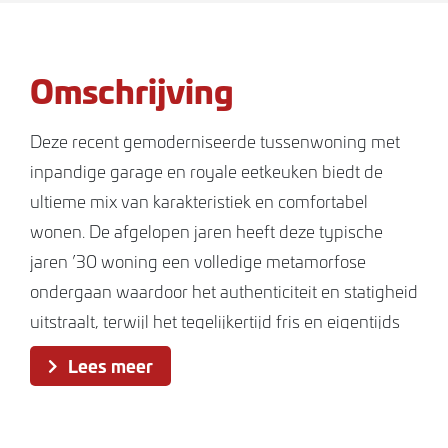
Omschrijving
Deze recent gemoderniseerde tussenwoning met
inpandige garage en royale eetkeuken biedt de
ultieme mix van karakteristiek en comfortabel
wonen. De afgelopen jaren heeft deze typische
jaren ’30 woning een volledige metamorfose
ondergaan waardoor het authenticiteit en statigheid
uitstraalt, terwijl het tegelijkertijd fris en eigentijds
aanvoelt. In haar 100e levensjaar zoeken we voor
Lees meer
deze ´oude dame´ een nieuwe eigenaar waar
nieuwe generaties hun eigen verhalen aan kunnen
gaan toevoegen.