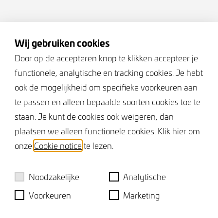
– enkel glas vervangen voor HR++ glas en sierglas
voorzien van voorzetramen
Volg ons
– nieuw buitenschilderwerk
Wij gebruiken cookies
– nieuwe zonnepanelen (6 stuks, 2024)
Door op de accepteren knop te klikken accepteer je
*ONTWIKKELING BINNENSTAD*
functionele, analytische en tracking cookies. Je hebt
Keurmerken
De woning valt binnen ´Totaalplan Binnenstad
ook de mogelijkheid om specifieke voorkeuren aan
Terneuzen´ wat inhoudt dat het tegenovergelegen
te passen en alleen bepaalde soorten cookies toe te
ABC-complex plaats zal maken voor een
staan. Je kunt de cookies ook weigeren, dan
herontwikkeling in de vorm van appartementen,
plaatsen we alleen functionele cookies. Klik hier om
hotel en een plein en een positieve vibe aan de
onze
Cookie notice
te lezen.
straat zal geven.
Noodzakelijke
Analytische
Interesse?! Neem voor meer informatie of een
Voorkeuren
Marketing
vrijblijvende bezichtigingsafspraak contact op met
ons kantoor.