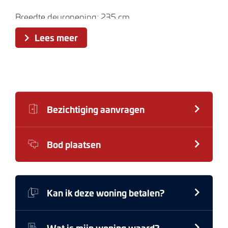
Breedte deuropening; 235 cm
Hoogte deuropening; 198 cm
Lees meer
Voor meer informatie kunt u contact opnemen met
ons kantoor.
Bezichtiging aanvragen
Bod plaatsen
Kan ik deze woning betalen?
Wat is mijn woning waard?