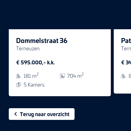
Dommelstraat 36
Pat
Terneuzen
Ter
€ 595.000,- k.k.
€ 34
2
2
181 m
704 m
5 Kamers
Terug naar overzicht