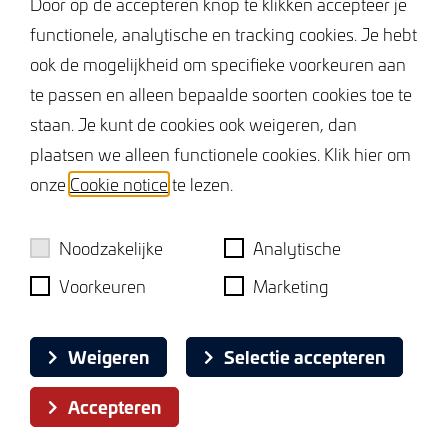
Door op de accepteren knop te klikken accepteer je
Heeft u een eigen woning en wilt u direct
functionele, analytische en tracking cookies. Je hebt
Keurmerken
overstappen naar deze nieuwbouw woning? Denkt
ook de mogelijkheid om specifieke voorkeuren aan
u eens aan de inruilservice die wij kunnen bieden
te passen en alleen bepaalde soorten cookies toe te
voor uw eigen woning. Hierdoor hoeft u niet te
staan. Je kunt de cookies ook weigeren, dan
wachten tot uw woning verkocht is.
plaatsen we alleen functionele cookies. Klik hier om
Interesse? Neem contact op voor een bezichtiging
onze
Cookie notice
te lezen.
en ontdek zelf hoe bijzonder deze woning is.
Noodzakelijke
Analytische
Voorkeuren
Marketing
Cookie notice
Weigeren
Selectie accepteren
Privacy policy
Accepteren
BlackDesk
Website door: