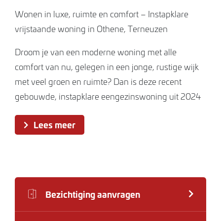
Wonen in luxe, ruimte en comfort – Instapklare
vrijstaande woning in Othene, Terneuzen
Droom je van een moderne woning met alle
comfort van nu, gelegen in een jonge, rustige wijk
met veel groen en ruimte? Dan is deze recent
gebouwde, instapklare eengezinswoning uit 2024
in de populaire wijk Othene in Terneuzen precies
Lees meer
wat je zoekt.
Deze woning combineert een stijlvolle afwerking
met een praktische indeling, luxe voorzieningen én
een verrassend royaal perceel. Met een eigen
Bezichtiging aanvragen
grondoppervlakte van 485 m² is er volop ruimte
voor tuinliefhebbers, gezinnen of mensen die graag