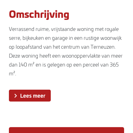
Omschrijving
Verrassend ruime, vrijstaande woning met royale
serre, bijkeuken en garage in een rustige woonwijk
op loopafstand van het centrum van Terneuzen.
Deze woning heeft een woonoppervlakte van meer
dan 140 m² en is gelegen op een perceel van 365
m².
Indeling
Lees meer
Begane grond
Entree via de hal met meterkast en toilet. De
toiletruimte is geheel betegeld en voorzien van
hangtoilet en fonteintje.