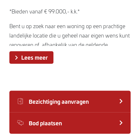
*Bieden vanaf € 99.000,- k.k.*
Bent u op zoek naar een woning op een prachtige
landelijke locatie die u geheel naar eigen wens kunt
renoveren of, afhankelijk van de geldende
regelgeving, mogelijk kunt vervangen door
Lees meer
nieuwbouw. Dan biedt deze karakteristieke
vrijstaande dijkwoning aan de Graafjansdijk in
Westdorpe een bijzondere kans.
De woning is gelegen op een rustige landelijke
Bezichtiging aanvragen
locatie met een fraai vrij uitzicht over het Zeeuws-
Vlaamse polderlandschap. Hier geniet u van rust,
Bod plaatsen
ruimte en privacy, terwijl voorzieningen in
Westdorpe, Sas van Gent, Axel en Terneuzen op