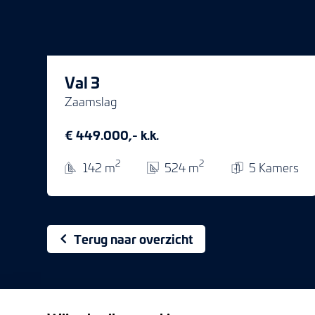
Val 3
Zaamslag
€ 449.000,- k.k.
2
2
142 m
524 m
5 Kamers
Terug naar overzicht