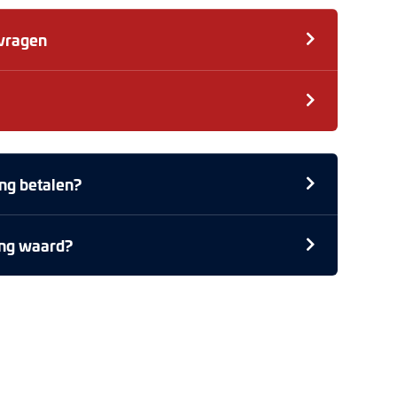
nvragen
ng betalen?
ing waard?