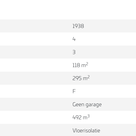
 betegeld en
1938
nkamer met
e raampartij
4
ektrische
3
dere maanden.
2
ndopstelling
118 m
 waaronder;
2
295 m
F
Geen garage
3
492 m
ansluitingen
Vloerisolatie