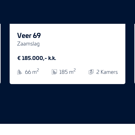
Veer 69
Zaamslag
€ 185.000,- k.k.
2
2
66 m
185 m
2 Kamers