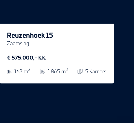
Reuzenhoek 15
Zaamslag
€ 575.000,- k.k.
2
2
162 m
1.865 m
5 Kamers