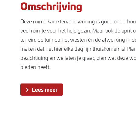
Omschrijving
Deze ruime karaktervolle woning is goed onderhou
veel ruimte voor het hele gezin. Maar ook de oprit 
terrein, de tuin op het westen én de afwerking in 
maken dat het hier elke dag fijn thuiskomen is! Pl
bezichtiging en we laten je graag zien wat deze wo
bieden heeft.
Indeling
Lees meer
Begane grond
Bij de entree van de woning valt al direct de pracht
authentieke deur met glas-in-lood ramen op. De ru
voorzien van een passende tegelvloer en hier bevi
toilet en de toegang naar de kelder. Het toilet is ged