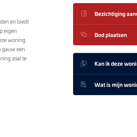
Bezichtiging aa
den en biedt
op eigen
Bod plaatsen
deze woning
an gauw een
ning zoal te
Kan ik deze woni
Wat is mijn won
ige
ime hal is
nden zich het
eeltelijk