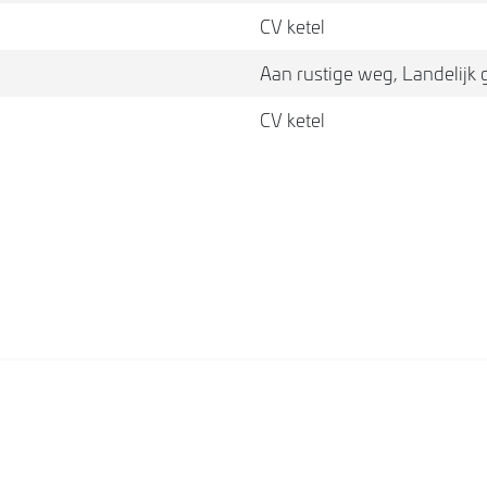
r.
CV ketel
Aan rustige weg, Landelijk
 en een gazon.
CV ketel
van de woning
et roldeur kan
t zich ook
 zich nog veel
 ligging?