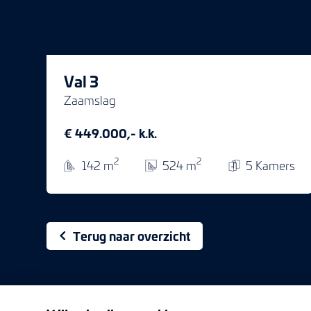
Val 3
Zaamslag
€ 449.000,- k.k.
2
2
142 m
524 m
5 Kamers
Terug naar overzicht