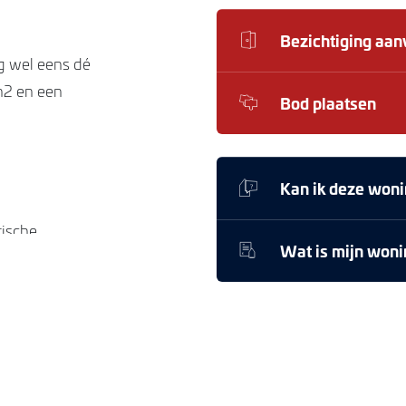
Bezichtiging aa
g wel eens dé
m2 en een
Bod plaatsen
Kan ik deze woni
tische
Wat is mijn won
tueerd. Ook
ns kom je in
oorzijde en
voorzien van
 privacy. Ook