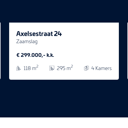
Axelsestraat 24
Zaamslag
€ 299.000,- k.k.
2
2
118 m
295 m
4 Kamers