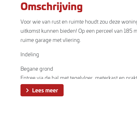
Omschrijving
Voor wie van rust en ruimte houdt zou deze wonin
uitkomst kunnen bieden! Op een perceel van 185 
ruime garage met vliering.
Indeling
Begane grond
Entree via de hal met tegelvloer, meterkast en prak
trapkast. In de hal is ook het toilet met fontein gesi
Lees meer
hangt in de toiletruimte de cv-combiketel. Vervolge
de woonkamer met een ruime zitgedeelte aan de v
het eetgedeelte aan de achterzijde. De zitkamer is 
een laminaatvloer, spotjes en een rolluik voor extra
het raam bij het eetgedeelte heeft een rolluik.