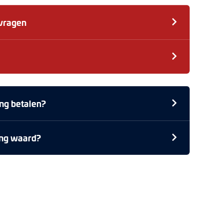
nvragen
ng betalen?
ing waard?