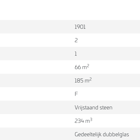
ng en
1901
2
1
2
66 m
2
185 m
badkamer is
n een
F
Vrijstaand steen
3
234 m
er extra
 bevindt. De
Gedeeltelijk dubbelglas