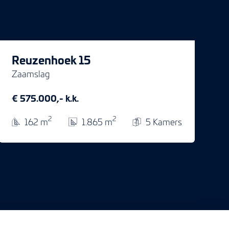
Reuzenhoek 15
Zaamslag
€ 575.000,- k.k.
2
2
162 m
1.865 m
5 Kamers